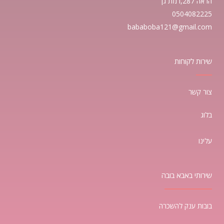
הראה 287,רמת גן
0504082225
bababoba121@gmail.com
שירות לקוחות
צור קשר
בלוג
עלינו
שירותי באבא בובה
בובות ענק להשכרה