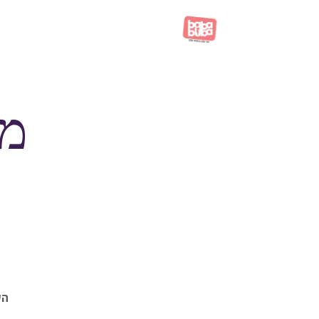
מת
הש