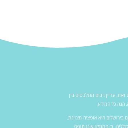
זאת, עדיין רבים מתלבטים בין
 הנה כל המידע.
בירושלים היא אופציה מצוינת.
ישנן מספר סיבות לכך שהשכרת מתקן מתנפח היא הבחירה המושלמת לאירוע הבא שלכם. חלק מאלה כוללים: 1) המתקן אינו תופס