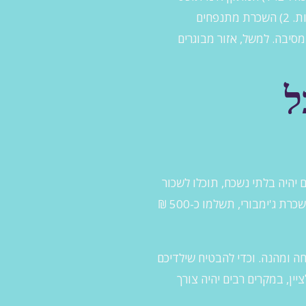
מקום. זה הופך אותו לפרקטי אפילו לאירועים קטנים, שאולי אין מספיק מקום לסוגים אחרים של אטרקציות. 2) השכרת מתנפחים
סיבה. למשל, אזור מבוגרים
ל
 יהיה בלתי נשכח, תוכלו לשכור
מתקנים מתנפחים החל ממחירים ממוצעים של כ-150 ₪ ומעלה. עבור טירות מתנפחות בירושלים או השכרת ג'ימבורי, תשלמו כ-500 ₪
ה ומהנה. וכדי להבטיח שילדיכם
ן, במקרים רבים יהיה צורך